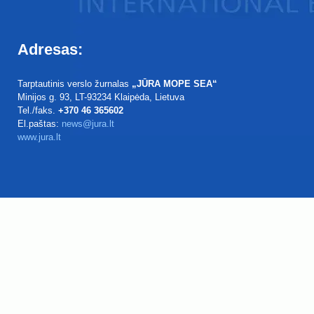
Adresas:
Tarptautinis verslo žurnalas
„JŪRA MOPE SEA“
Minijos g. 93
, LT-93234
Klaipėda, Lietuva
Tel./faks.
+370 46 365602
El.paštas:
news@jura.lt
www.jura.lt