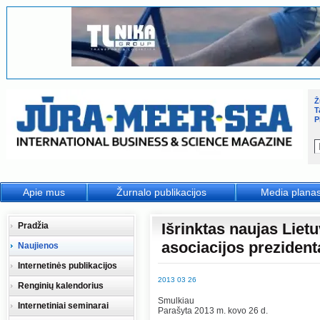
Ž
T
P
Apie mus
Žurnalo publikacijos
Media plana
Išrinktas naujas Liet
Pradžia
asociacijos prezident
Naujienos
Internetinės publikacijos
2013 03 26
Renginių kalendorius
Smulkiau
Internetiniai seminarai
Parašyta 2013 m. kovo 26 d.