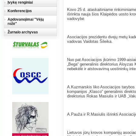
Įvykę renginiai
Kovo 25 d. ataskaitiniame rinkiminiame
Konferencijos
išrinkta nauja šios Klaipėdos uosto kr
vadovybė.
Apdovanojimai "Vėjų
rožė"
Žurnalo archyvas
Asociacijos prezidentu dvejų metų kade
vadovas Vaidotas Šileika.
Nuo pat Asociacijos įkūrimo 1999-aisia
„Bega“ generalinis direktorius Aloyza
nebekėlė ir atstovavimą uostininkų int
A.Kuzmarskis liko Asociacijos tarybos na
kompanijos „Klasco“ generalinis direkto
direktorius Rokas Masiulis ir UAB „Va
A.Pauža ir R.Masiulis išrinkti Asociacij
Lietuvos jūrų krovos kompanijų asociaci