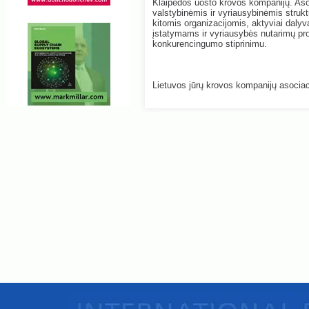
Klaipėdos uosto krovos kompanijų. Aso
valstybinėmis ir vyriausybinėmis strukt
kitomis organizacijomis, aktyviai dalyv
įstatymams ir vyriausybės nutarimų pro
konkurencingumo stiprinimu.
Lietuvos jūrų krovos kompanijų asociac