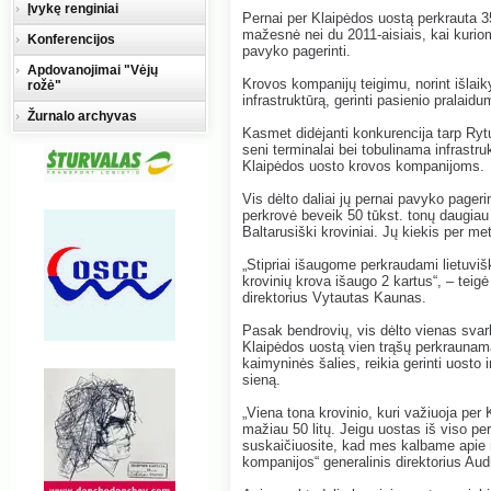
Įvykę renginiai
Pernai per Klaipėdos uostą perkrauta 35
mažesnė nei du 2011-aisiais, kai kurio
Konferencijos
pavyko pagerinti.
Apdovanojimai "Vėjų
Krovos kompanijų teigimu, norint išlaikyt
rožė"
infrastruktūrą, gerinti pasienio pralaid
Žurnalo archyvas
Kasmet didėjanti konkurencija tarp Rytų
seni terminalai bei tobulinama infrastr
Klaipėdos uosto krovos kompanijoms.
Vis dėlto daliai jų pernai pavyko pager
perkrovė beveik 50 tūkst. tonų daugiau
Baltarusiški kroviniai. Jų kiekis per m
„Stipriai išaugome perkraudami lietuviš
krovinių krova išaugo 2 kartus“, – teig
direktorius Vytautas Kaunas.
Pasak bendrovių, vis dėlto vienas svarbi
Klaipėdos uostą vien trąšų perkraunama 
kaimyninės šalies, reikia gerinti uosto i
sieną.
„Viena tona krovinio, kuri važiuoja per 
mažiau 50 litų. Jeigu uostas iš viso per
suskaičiuosite, kad mes kalbame apie m
kompanijos“ generalinis direktorius Au