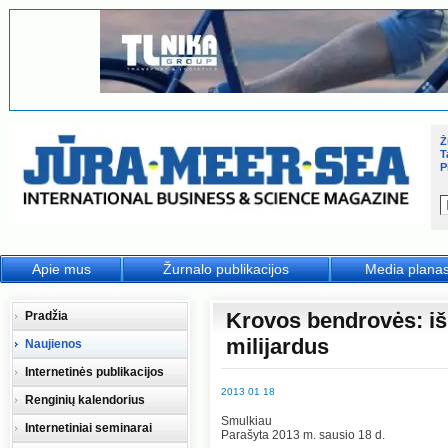
Ž
T
P
Apie mus
Žurnalo publikacijos
Media plana
Krovos bendrovės: iš 
Pradžia
milijardus
Naujienos
Internetinės publikacijos
2013 01 18
Renginių kalendorius
Smulkiau
Internetiniai seminarai
Parašyta 2013 m. sausio 18 d.