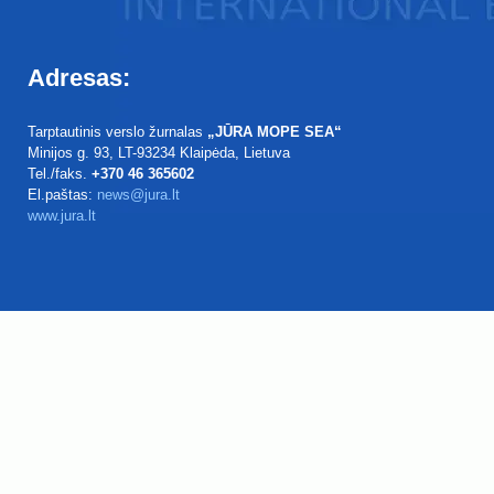
Adresas:
Tarptautinis verslo žurnalas
„JŪRA MOPE SEA“
Minijos g. 93
, LT-93234
Klaipėda, Lietuva
Tel./faks.
+370 46 365602
El.paštas:
news@jura.lt
www.jura.lt