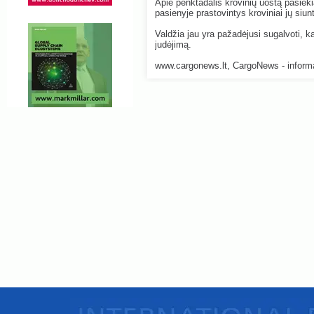
Apie penktadalis krovinių uostą pasieki
pasienyje prastovintys kroviniai jų siunt
Valdžia jau yra pažadėjusi sugalvoti, kai
judėjimą.
www.cargonews.lt, CargoNews - informac