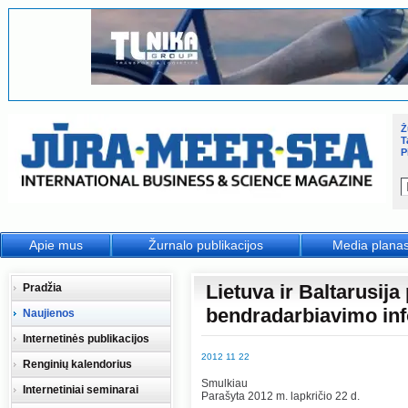
Ž
T
P
Apie mus
Žurnalo publikacijos
Media plana
Lietuva ir Baltarusija
Pradžia
bendradarbiavimo info
Naujienos
Internetinės publikacijos
2012 11 22
Renginių kalendorius
Smulkiau
Internetiniai seminarai
Parašyta 2012 m. lapkričio 22 d.