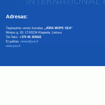
Adresas:
Tarptautinis verslo žurnalas
„JŪRA MOPE SEA“
Minijos g. 93
, LT-93234
Klaipėda, Lietuva
Tel./faks.
+370 46 365602
El.paštas:
news@jura.lt
www.jura.lt