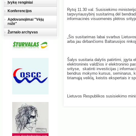
Įvykę renginiai
Rytoj 11.30 val. Susisiekimo ministerijo
Konferencijos
tarpvyriausybinį susitarimą dėl bendrada
informacinės visuomenės plėtros srityj
Apdovanojimai "Vėjų
rožė"
Žurnalo archyvas
„Šis susitarimas labai svarbus Lietuvo
arba jau dirbančioms Baltarusijos rinko
Šalys susitaria dalytis patirtimi, įgyta 
elektroninės valdžios ir elektroninio 
srityse, skatinti investicijas į informac
bendrus mokymo kursus, seminarus, kon
tiriamąją veiklą, keistis ekspertais ir sp
Lietuvos Respublikos susisiekimo minis