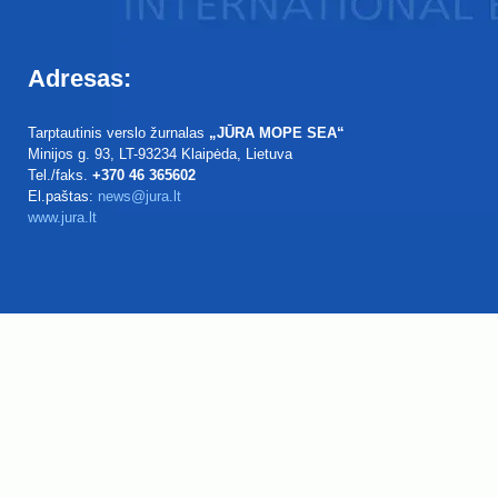
Adresas:
Tarptautinis verslo žurnalas
„JŪRA MOPE SEA“
Minijos g. 93
, LT-93234
Klaipėda, Lietuva
Tel./faks.
+370 46 365602
El.paštas:
news@jura.lt
www.jura.lt