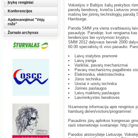
Įvykę renginiai
Vokietijos ir Baltijos šalių prekybos rū
parodų bendrovę, kviečia Lietuvos įmone
Konferencijos
mašinų bei jūrinių technologijų parod
Hamburge.
Apdovanojimai "Vėjų
rožė"
Paroda SMM yra viena svarbiausių laiv
Žurnalo archyvas
pasaulyje. Parodoje, kuri rengiama kas
tendencijos bei vystymosi kryptys.
SMM 2012 dalyvaus beveik 2000 dalyvių
60.00 specialistų iš viso pasaulio. Par
• Laivų statybos pramonė
• Laivų įranga
• Varikliai, pavarų mechanizmai
• Pavarų mechanizmų pagalbinės si
• Elektronika, elektrotechnika
• Jūros technika
• Uostai ir uostų technika
• Jūrinės paslaugos
• Laivų maklerių paslaugos
• Laivininkystės bendrovės
Išsamesnę informacija apie renginius p
hamburg.de/en/visitors/programme/.
Pasaulinis jūrų aplinkos kongresas gme
rasti internetinėje svetainėje: http://
Parodos atstovybėje Lietuvoje, Vokietijo