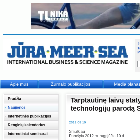
Ž
T
P
Apie mus
Žurnalo publikacijos
Media plana
Tarptautinę laivų stat
Pradžia
technologijų parodą
Naujienos
Internetinės publikacijos
2012 08 10
Renginių kalendorius
Smulkiau
Internetiniai seminarai
Parašyta 2012 m. rugpjūčio 10 d.