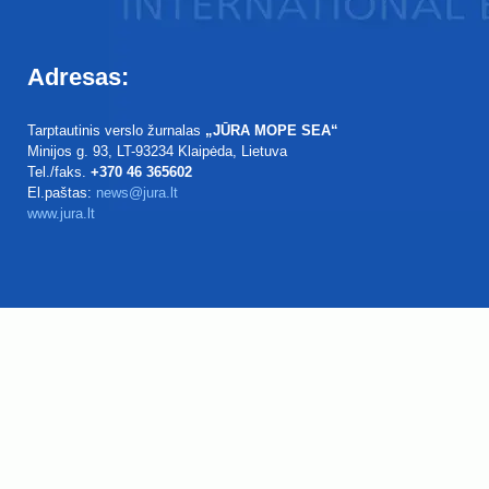
Adresas:
Tarptautinis verslo žurnalas
„JŪRA MOPE SEA“
Minijos g. 93
, LT-93234
Klaipėda, Lietuva
Tel./faks.
+370 46 365602
El.paštas:
news@jura.lt
www.jura.lt