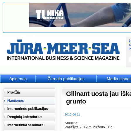
Ž
T
P
Apie mus
Žurnalo publikacijos
Media plana
Gilinant uostą jau iš
Pradžia
grunto
Naujienos
Internetinės publikacijos
2012 06 11
Renginių kalendorius
Smulkiau
Internetiniai seminarai
Parašyta 2012 m. birželio 11 d.