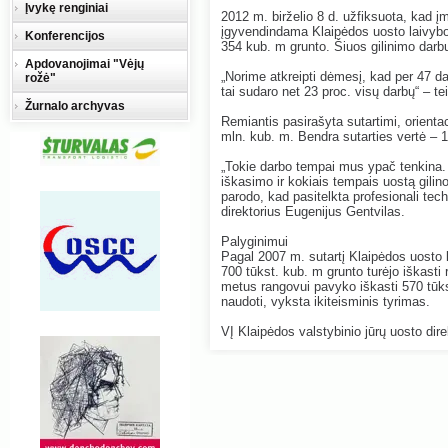
Įvykę renginiai
2012 m. birželio 8 d. užfiksuota, kad 
įgyvendindama Klaipėdos uosto laivybos 
Konferencijos
354 kub. m grunto. Šiuos gilinimo dar
Apdovanojimai "Vėjų
„Norime atkreipti dėmesį, kad per 47 
rožė"
tai sudaro net 23 proc. visų darbų“ – t
Žurnalo archyvas
Remiantis pasirašyta sutartimi, orienta
mln. kub. m. Bendra sutarties vertė – 
„Tokie darbo tempai mus ypač tenkina. 
iškasimo ir kokiais tempais uostą gilino
parodo, kad pasitelkta profesionali tech
direktorius Eugenijus Gentvilas.
Palyginimui
Pagal 2007 m. sutartį Klaipėdos uosto lai
700 tūkst. kub. m grunto turėjo iškasti
metus rangovui pavyko iškasti 570 tūkst.
naudoti, vyksta ikiteisminis tyrimas.
VĮ Klaipėdos valstybinio jūrų uosto dire