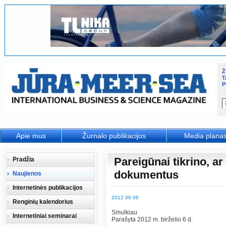
Ž
T
P
Apie mus
Žurnalo publikacijos
Media plana
Pareigūnai tikrino, a
Pradžia
dokumentus
Naujienos
Internetinės publikacijos
2012 06 06
Renginių kalendorius
Smulkiau
Internetiniai seminarai
Parašyta 2012 m. birželio 6 d.