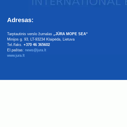
Adresas:
Tarptautinis verslo žurnalas
„JŪRA MOPE SEA“
Minijos g. 93
, LT-93234
Klaipėda, Lietuva
Tel./faks.
+370 46 365602
El.paštas:
news@jura.lt
www.jura.lt