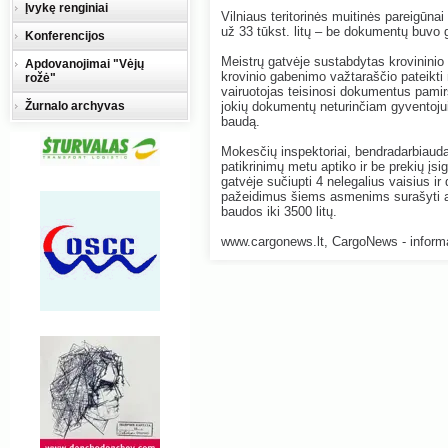
Įvykę renginiai
Vilniaus teritorinės muitinės pareigūna
už 33 tūkst. litų – be dokumentų buvo 
Konferencijos
Meistrų gatvėje sustabdytas krovininio
Apdovanojimai "Vėjų
krovinio gabenimo važtaraščio pateikti 
rožė"
vairuotojas teisinosi dokumentus pam
Žurnalo archyvas
jokių dokumentų neturinčiam gyventojui
baudą.
Mokesčių inspektoriai, bendradarbiaudam
patikrinimų metu aptiko ir be prekių įs
gatvėje sučiupti 4 nelegalius vaisius 
pažeidimus šiems asmenims surašyti ad
baudos iki 3500 litų.
www.cargonews.lt, CargoNews - informac