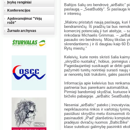
Įvykę renginiai
Baltijos šalių oro bendrovė „airBaltic“ p
paslaugą – „SeatBuddy“. Ši paslauga lei
Konferencijos
ir interesų.
Apdovanojimai "Vėjų
„Malonu pristatyti naują paslaugą, kuri
rožė"
bendraminčių. Iš pradžių tai bus nemo
Žurnalo archyvas
komercinį potencialą ji turi ateityje, –
rinkodarai Michaelis Grimmas. – „airBal
pasaulio oro bendrovių. Mūsų tikslas yr
skrendantiems į ir iš daugiau kaip 60 E
Rytų miestų.“
Keleivių, kurie norės skristi šalia kai
„skrydžio nuotaiką“, hobius, pomėgius ar
Pageidaujantieji susikaupti ar dirbti ga
pažymėti turėtų norintieji surasti naujų 
ar nenorėtų būti trukdomi, galės pasirinkt
Informacija apie keleivius bus renkam
partneriai bus parenkami automatiškai,
Pirmieji bandomieji skydžiai, kuriuose
birželio pabaigoje. „airBaltic SeatBudd
Neseniai „airBaltic“ pateko į inovatyvi
nepriklausoma rinkos ir vartotojų tyrim
pasiūliusi skrydžio metu išsinuomoti išsk
pasinaudoti „iPad“ planšetiniu kompiuter
pradėjusi dviračių nuomos „BalticBike“ 
klase suteikusi galimybę pasirinkti eko