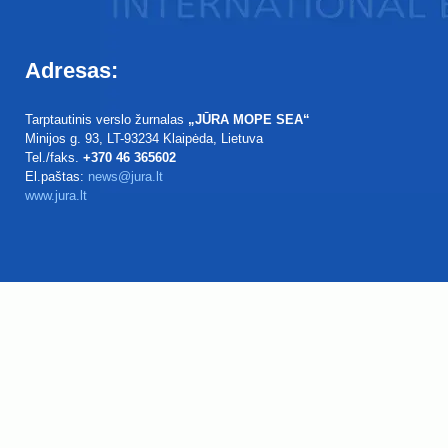
Adresas:
Tarptautinis verslo žurnalas
„JŪRA MOPE SEA“
Minijos g. 93
, LT-93234
Klaipėda, Lietuva
Tel./faks.
+370 46 365602
El.paštas:
news@jura.lt
www.jura.lt