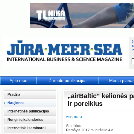
Ž
T
P
Apie mus
Žurnalo publikacijos
Media plana
„airBaltic“ kelionės 
Pradžia
ir poreikius
Naujienos
Internetinės publikacijos
2012 06 04
Renginių kalendorius
Smulkiau
Internetiniai seminarai
Parašyta 2012 m. birželio 4 d.