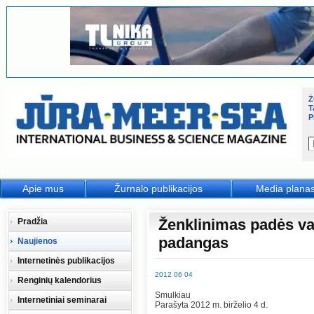
Ž
T
P
Apie mus
Žurnalo publikacijos
Media plana
Ženklinimas padės va
Pradžia
padangas
Naujienos
Internetinės publikacijos
2012 06 04
Renginių kalendorius
Smulkiau
Internetiniai seminarai
Parašyta 2012 m. birželio 4 d.