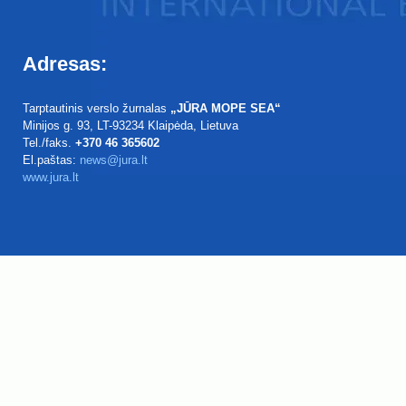
Adresas:
Tarptautinis verslo žurnalas
„JŪRA MOPE SEA“
Minijos g. 93
, LT-93234
Klaipėda, Lietuva
Tel./faks.
+370 46 365602
El.paštas:
news@jura.lt
www.jura.lt