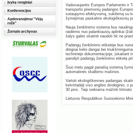
Įvykę renginiai
Vadovaujantis Europos Parlamento ir Ta
transporto priemonių padangos Europos
Konferencijos
sutaupymo efektyvumą, sukibimą su kel
žymėjimas paskatins ekologiškesnių p
Apdovanojimai "Vėjų
rožė"
Nauja ženklinimo sistema bus naudinga
Žurnalo archyvas
raidėmis nuo palankiausių aplinkai (žali
šalys galės skatinti naudoti tik ne pr
Padangų ženklinimo etiketėje bus nur
drėgnai kelio dangai bei triukšminguma
techninėje dokumentacijoje, įskaitant i
parodyti padangų ženklinimo etiketę pr
Šiuo metu pagal panašią sistemą žymi
automatinės skalbimo mašinos.
Vartoti ekologiškesnes padangas skatin
ketvirtadalį viso anglies dvideginio, o 
30 proc. Taip siekiama mažinti klimato š
Lietuvos Respublikos Susisiekimo Minis