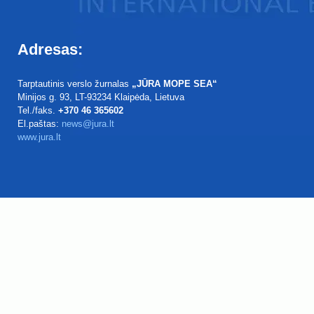
Adresas:
Tarptautinis verslo žurnalas
„JŪRA MOPE SEA“
Minijos g. 93
, LT-93234
Klaipėda, Lietuva
Tel./faks.
+370 46 365602
El.paštas:
news@jura.lt
www.jura.lt