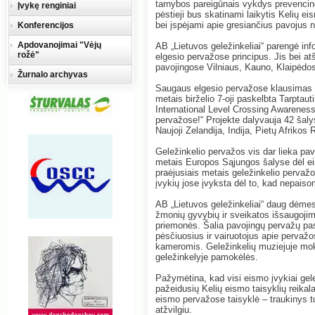
tarnybos pareigūnais vykdys prevencinę
Įvykę renginiai
pėstieji bus skatinami laikytis Kelių ei
bei įspėjami apie gresiančius pavojus n
Konferencijos
Apdovanojimai "Vėjų
AB „Lietuvos geležinkeliai“ parengė inf
rožė"
elgesio pervažose principus. Jis bei at
pavojingose Vilniaus, Kauno, Klaipėdos 
Žurnalo archyvas
Saugaus elgesio pervažose klausimas akt
metais birželio 7-oji paskelbta Tarptau
International Level Crossing Awareness 
pervažose!“ Projekte dalyvauja 42 šalys
Naujoji Zelandija, Indija, Pietų Afrikos 
Geležinkelio pervažos vis dar lieka pa
metais Europos Sąjungos šalyse dėl eis
praėjusiais metais geležinkelio perv
įvykių jose įvyksta dėl to, kad nepaiso
AB „Lietuvos geležinkeliai“ daug dėmesi
žmonių gyvybių ir sveikatos išsaugoji
priemonės. Šalia pavojingų pervažų past
pėsčiuosius ir vairuotojus apie pervaž
kameromis. Geležinkelių muziejuje mo
geležinkelyje pamokėlės.
Pažymėtina, kad visi eismo įvykiai gele
pažeidusių Kelių eismo taisyklių reika
eismo pervažose taisyklė – traukinys tu
atžvilgiu.