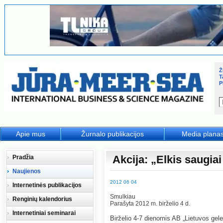
Ž
T
P
Apie mus
Žurnalo publikacijos
Media plana
Akcija: „Elkis saugia
Pradžia
Naujienos
2012 06 04
Internetinės publikacijos
Smulkiau
Renginių kalendorius
Parašyta 2012 m. birželio 4 d.
Internetiniai seminarai
Birželio 4-7 dienomis AB „Lietuvos gelež