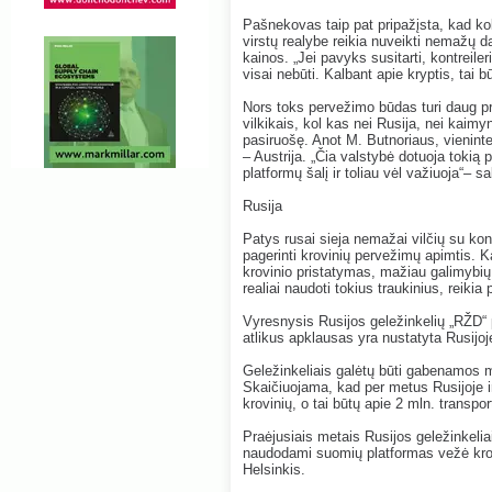
Pašnekovas taip pat pripažįsta, kad kol 
virstų realybe reikia nuveikti nemažų d
kainos. „Jei pavyks susitarti, kontreileri
visai nebūti. Kalbant apie kryptis, tai 
Nors toks pervežimo būdas turi daug pra
vilkikais, kol kas nei Rusija, nei kai
pasiruošę. Anot M. Butnoriaus, vieninte
– Austrija. „Čia valstybė dotuoja tokią
platformų šalį ir toliau vėl važiuoja“– s
Rusija
Patys rusai sieja nemažai vilčių su kont
pagerinti krovinių pervežimų apimtis. 
krovinio pristatymas, mažiau galimybių j
realiai naudoti tokius traukinius, reikia 
Vyresnysis Rusijos geležinkelių „RŽD“
atlikus apklausas yra nustatyta Rusijoje
Geležinkeliais galėtų būti gabenamos 
Skaičiuojama, kad per metus Rusijoje ir
krovinių, o tai būtų apie 2 mln. transpo
Praėjusiais metais Rusijos geležinkelia
naudodami suomių platformas vežė kro
Helsinkis.