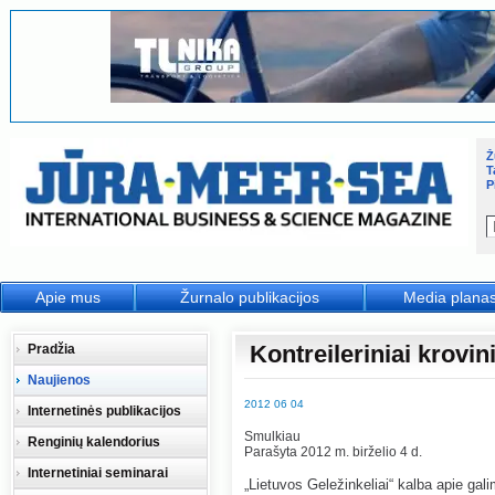
Ž
T
P
Apie mus
Žurnalo publikacijos
Media plana
Kontreileriniai krovi
Pradžia
Naujienos
2012 06 04
Internetinės publikacijos
Smulkiau
Renginių kalendorius
Parašyta 2012 m. birželio 4 d.
Internetiniai seminarai
„Lietuvos Geležinkeliai“ kalba apie gal