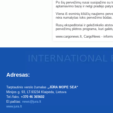
Po šių pervežimų rusai susipažino su t
aptarnavimo bazę ir netgi pradėjo patys
Viena iš esminių kliūčių naujiems perv
nėra numatytas toks pervežimo būdas.
Rusų ekspeditoriai ir geležinkelio atstov
pervežimų plėtros programa, kuri galėtų
www.cargonews.lt, CargoNews - informac
Adresas:
Tarptautinis verslo žurnalas
„JŪRA MOPE SEA“
Minijos g. 93
, LT-93234
Klaipėda, Lietuva
Tel./faks.
+370 46 365602
El.paštas:
news@jura.lt
www.jura.lt