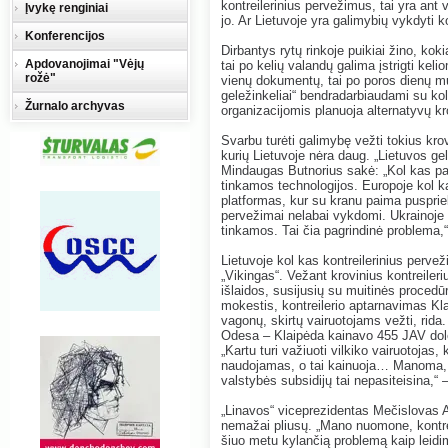
kontreilerinius pervežimus, tai yra ant
Įvykę renginiai
jo. Ar Lietuvoje yra galimybių vykdyti 
Konferencijos
Dirbantys rytų rinkoje puikiai žino, kok
Apdovanojimai "Vėjų
tai po kelių valandų galima įstrigti kel
rožė"
vienų dokumentų, tai po poros dienų muit
geležinkeliai“ bendradarbiaudami su ko
Žurnalo archyvas
organizacijomis planuoja alternatyvų kr
Svarbu turėti galimybę vežti tokius krovi
kurių Lietuvoje nėra daug. „Lietuvos gel
Mindaugas Butnorius sakė: „Kol kas pa
tinkamos technologijos. Europoje kol 
platformas, kur su kranu paima pusprieka
pervežimai nelabai vykdomi. Ukrainoje p
tinkamos. Tai čia pagrindinė problema,
Lietuvoje kol kas kontreilerinius pervež
„Vikingas“. Vežant krovinius kontreileriu
išlaidos, susijusių su muitinės proced
mokestis, kontreilerio aptarnavimas Klai
vagonų, skirtų vairuotojams vežti, rid
Odesa – Klaipėda kainavo 455 JAV doler
„Kartu turi važiuoti vilkiko vairuotojas
naudojamas, o tai kainuoja… Manoma, 
valstybės subsidijų tai nepasiteisina,“ 
„Linavos“ viceprezidentas Mečislovas 
nemažai pliusų. „Mano nuomone, kontrei
šiuo metu kylančią problemą kaip leidim