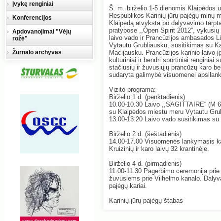
Įvykę renginiai
Š. m. birželio 1-5 dienomis Klaipėdos 
Respublikos Karinių jūrų pajėgų minų 
Konferencijos
Klaipėdą atvyksta po dalyvavimo tarpt
pratybose ,,Open Spirit 2012”, vykusių
Apdovanojimai "Vėjų
laivo vado ir Prancūzijos ambasados L
rožė"
Vytautu Grubliausku, susitikimas su Kar
Žurnalo archyvas
Macijausku. Prancūzijos karinio laivo į
kultūriniai ir bendri sportiniai renginia
stačiusių ir žuvusiųjų prancūzų karo bel
sudaryta galimybė visuomenei apsilanky
Vizito programa:
Birželio 1 d. (penktadienis)
10.00-10.30 Laivo ,,SAGITTAIRE“ (M 6
su Klaipėdos miestu meru Vytautu Grub
13.00-13.20 Laivo vado susitikimas su žu
Birželio 2 d. (šeštadienis)
14.00-17.00 Visuomenės lankymasis ka
Kruizinių ir karo laivų 32 krantinėje.
Birželio 4 d. (pirmadienis)
11.00-11.30 Pagerbimo ceremonija prie
žuvusiems prie Vilhelmo kanalo. Dalyvau
pajėgų kariai.
Karinių jūrų pajėgų štabas