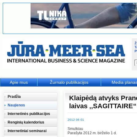
Ž
T
P
Apie mus
Žurnalo publikacijos
Media plana
Klaipėdą atvyks Pranc
Pradžia
laivas ,,SAGITTAIRE“
Naujienos
Internetinės publikacijos
2012 06 01
Renginių kalendorius
Smulkiau
Internetiniai seminarai
Parašyta 2012 m. birželio 1 d.