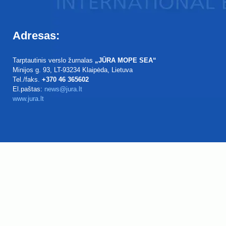
Adresas:
Tarptautinis verslo žurnalas
„JŪRA MOPE SEA“
Minijos g. 93
, LT-93234
Klaipėda, Lietuva
Tel./faks.
+370 46 365602
El.paštas:
news@jura.lt
www.jura.lt