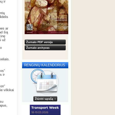
ų ir
entą
idelis
nes ar
ad šią
cinę
i už
Žurnalo PDF versija
jo
Žurnalo archyvas
eliais.
RENGINIŲ KALENDORIUS
vos“
s ir
ion“
e vilkikai
Žiūrėti sąrašą
 su
apus,