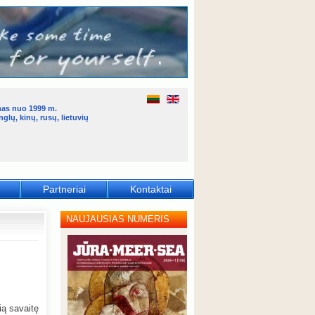
mas nuo 1999 m.
glų, kinų, rusų, lietuvių
Partneriai
Kontaktai
NAUJAUSIAS NUMERIS
ią savaitę