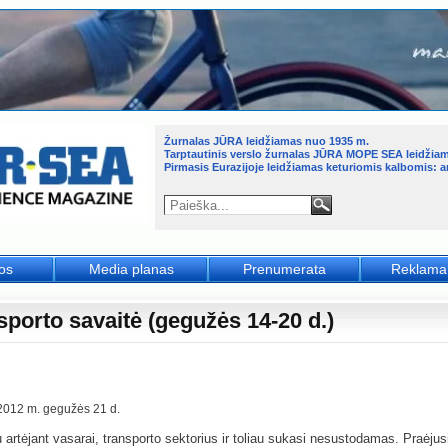
Žurnalas JŪRA leidžiamas nuo 1935 m.
Tarptautinis verslo žurnalas JŪRA MOPE SEA leidžia
Pirmasis Eurazijoje leidžiamas keturiomis kalbomis: an
jos
Media planas
Prenumerata
Reklama
sporto savaitė (gegužės 14-20 d.)
2012 m. gegužės 21 d.
u artėjant vasarai, transporto sektorius ir toliau sukasi nesustodamas. Praėjus