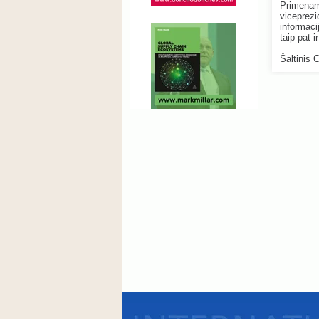
Primenam
viceprezi
informaci
taip pat 
Šaltinis 