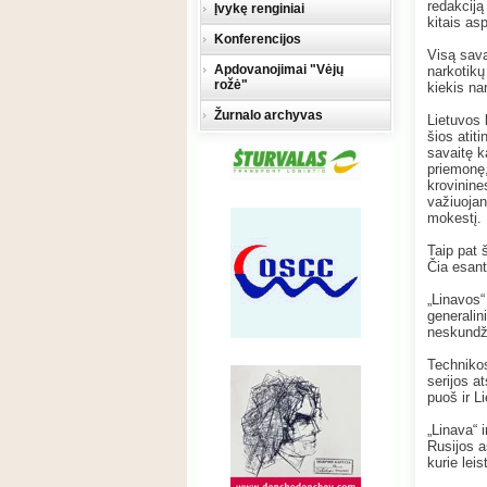
redakciją
Įvykę renginiai
kitais as
Konferencijos
Visą sava
Apdovanojimai "Vėjų
narkotikų
rožė"
kiekis na
Žurnalo archyvas
Lietuvos 
šios atit
savaitę k
priemonę,
krovinine
važiuojan
mokestį.
Taip pat 
Čia esant
„Linavos“
generalin
neskundž
Technikos
serijos at
puoš ir L
„Linava“ 
Rusijos a
kurie lei