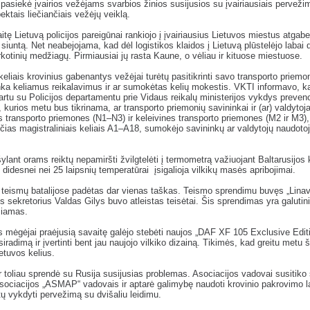
 pasiekė įvairios vežėjams svarbios žinios susijusios su įvairiausiais pervežim
pektais liečiančiais vežėjų veiklą.
itę Lietuvą policijos pareigūnai rankiojo į įvairiausius Lietuvos miestus atgab
 siuntą. Net neabejojama, kad dėl logistikos klaidos į Lietuvą plūstelėjo labai d
rkotinių medžiagų. Pirmiausiai jų rasta Kaune, o vėliau ir kituose miestuose.
keliais krovinius gabenantys vežėjai turėtų pasitikrinti savo transporto priemo
inka keliamus reikalavimus ir ar sumokėtas kelių mokestis. VKTI informavo, k
artu su Policijos departamentu prie Vidaus reikalų ministerijos vykdys preven
 kurios metu bus tikrinama, ar transporto priemonių savininkai ir (ar) valdytoja
s transporto priemones (N1–N3) ir keleivines transporto priemones (M2 ir M3),
čias magistraliniais keliais A1–A18, sumokėjo savininkų ar valdytojų naudoto
šylant orams reiktų nepamiršti žvilgtelėti į termometrą važiuojant Baltarusijos k
 didesnei nei 25 laipsnių temperatūrai įsigalioja vilkikų masės apribojimai.
 teismų batalijose padėtas dar vienas taškas. Teismo sprendimu buvęs „Lina
is sekretorius Valdas Gilys buvo atleistas teisėtai. Šis sprendimas yra galutini
iamas.
 mėgėjai praėjusią savaitę galėjo stebėti naujos „DAF XF 105 Exclusive Edit
siradimą ir įvertinti bent jau naujojo vilkiko dizainą. Tikimės, kad greitu metu ši
ietuvos kelius.
ir toliau sprendė su Rusija susijusias problemas. Asociacijos vadovai susitiko
sociacijos „ASMAP“ vadovais ir aptarė galimybę naudoti krovinio pakrovimo l
stų vykdyti pervežimą su dvišaliu leidimu.