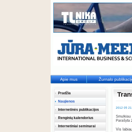
Apie mus
Žurnalo publikaci
Tran
Pradžia
Naujienos
2012 05 21
Internetinės publikacijos
Smulkiau
Renginių kalendorius
Parašyta 
Internetiniai seminarai
Vis labia