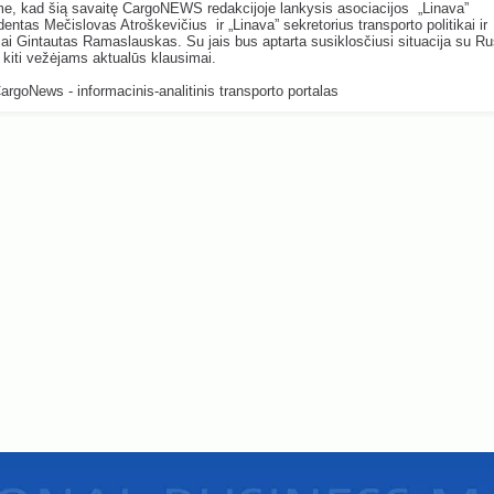
e, kad šią savaitę CargoNEWS redakcijoje lankysis asociacijos „Linava”
dentas Mečislovas Atroškevičius ir „Linava” sekretorius transporto politikai ir
jai Gintautas Ramaslauskas. Su jais bus aptarta susiklosčiusi situacija su Rus
ir kiti vežėjams aktualūs klausimai.
CargoNews - informacinis-analitinis transporto portalas