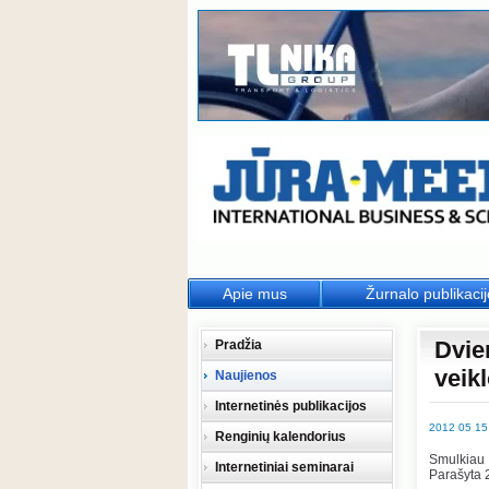
Apie mus
Žurnalo publikaci
Dvie
Pradžia
veikl
Naujienos
Internetinės publikacijos
2012 05 15
Renginių kalendorius
Smulkiau
Internetiniai seminarai
Parašyta 