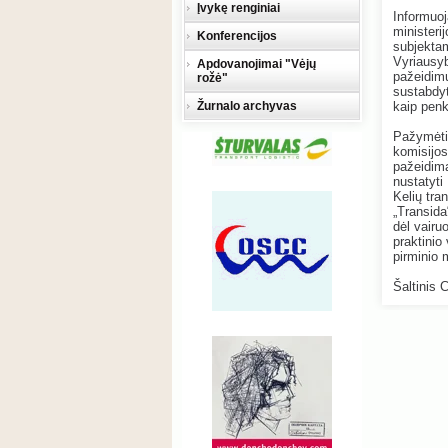
Įvykę renginiai
Informuoj
ministeri
Konferencijos
subjektam
Vyriausyb
Apdovanojimai "Vėjų
pažeidim
rožė"
sustabdyt
Žurnalo archyvas
kaip pen
Pažymėtin
komisijos
pažeidima
nustatyti
Kelių tra
„Transida
dėl vairu
praktinio
pirminio
Šaltinis 