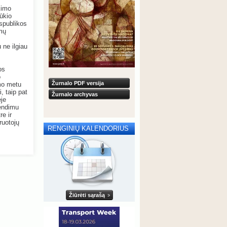
kimo
ūkio
espublikos
imų
 ne ilgiau
os
o
Žurnalo PDF versija
mo metu
, taip pat
Žurnalo archyvas
ėje
pendimu
e ir
ruotojų
RENGINIŲ KALENDORIUS
Žiūrėti sąrašą