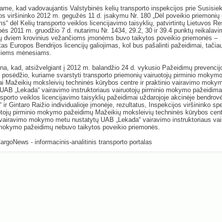
ame, kad vadovaujantis Valstybinės kelių transporto inspekcijos prie Susisie
jos viršininko 2012 m. gegužės 11 d. įsakymu Nr. 180 „Dėl poveikio priemonių 
s“ dėl Kelių transporto veiklos licencijavimo taisyklių, patvirtintų Lietuvos R
ės 2011 m. gruodžio 7 d. nutarimu Nr. 1434, 29.2, 30 ir 39.4 punktų reikalav
ų dviem krovinius vežančioms įmonėms buvo taikytos poveikio priemonės –
as Europos Bendrijos licencijų galiojimas, kol bus pašalinti pažeidimai, tačiau
kiems mėnesiams.
a, kad, atsižvelgiant į 2012 m. balandžio 24 d. vykusio Pažeidimų prevencij
 posėdžio, kuriame svarstyti transporto priemonių vairuotojų pirminio mokym
i Mažeikių moksleivių techninės kūrybos centre ir praktinio vairavimo moky
 UAB „Lekada“ vairavimo instruktoriaus vairuotojų pirminio mokymo pažeidimai
nsporto veiklos licencijavimo taisyklių pažeidimai uždarojoje akcinėje bendrov
“ ir Gintaro Raižio individualioje įmonėje, rezultatus, Inspekcijos viršininko s
otojų pirminio mokymo pažeidimų Mažeikių moksleivių techninės kūrybos centr
 vairavimo mokymo metu nustatytų UAB „Lekada“ vairavimo instruktoriaus vai
 mokymo pažeidimų nebuvo taikytos poveikio priemonės.
CargoNews - informacinis-analitinis transporto portalas