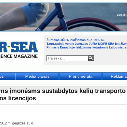
Žurnalas JŪRA leidžiamas nuo 1935 m.
Tarptautinis verslo žurnalas JŪRA MOPE SEA leidžia
Pirmasis Eurazijoje leidžiamas keturiomis kalbomis: an
jos
Media planas
Prenumerata
Reklama
ms įmonėsms sustabdytos kelių transporto
os licencijos
2012 m. gegužės 15 d.