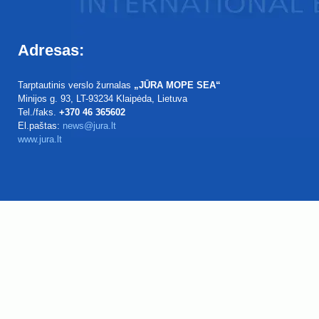
Adresas:
Tarptautinis verslo žurnalas
„JŪRA MOPE SEA“
Minijos g. 93
, LT-93234
Klaipėda, Lietuva
Tel./faks.
+370 46 365602
El.paštas:
news@jura.lt
www.jura.lt