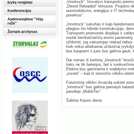
„Innotruck“. Inovatyvi transporto prie
Įvykę renginiai
„Diesel Reloaded“ rėmuose. Projekto ti
automobilizmo, energijos ir IT technolog
Konferencijos
poreikius“.
Apdovanojimai "Vėjų
rožė"
„Innotruck“ sukurtas ir kaip bandomasis 
įdiegtos šio hibrido konstrukcijoje, de
Žurnalo archyvas
Transporto priemonės displėjai ir valdymo 
nuolat besikeičiančių eismo parametrų 
užtikrinti, jog vairuotojas niekad nebus
kiek reikia atliekamai užduočiai įvykdy
bus kaupiami ir juos bus galima gauti, k
Dar vienas iš kertinių „Innotruck“ bruo
tieks ne tik baterijos, bet ir sunkvežimi
Elektra bus gaminama ir stabdymo metu
„rozetė“ – kad iš stovinčio vilkiko elektr
Futuristinę vilkiko išvaizdą sukūrė auto
„Innotruck“ bus galima pamatyti baland
parodoje „MobiliTec“.
Šaltinis Kauno diena