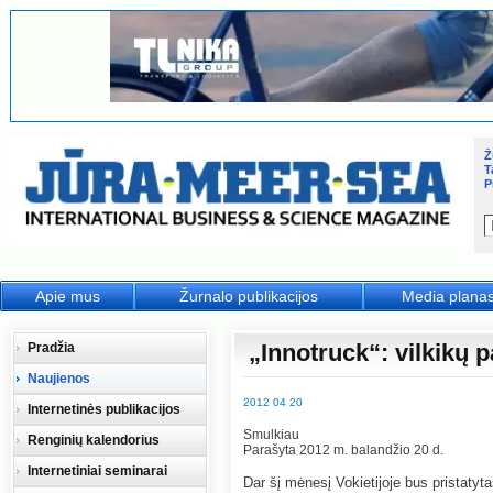
Ž
T
P
Apie mus
Žurnalo publikacijos
Media plana
„Innotruck“: vilkikų p
Pradžia
Naujienos
2012 04 20
Internetinės publikacijos
Smulkiau
Renginių kalendorius
Parašyta 2012 m. balandžio 20 d.
Internetiniai seminarai
Dar šį mėnesį Vokietijoje bus pristatyta