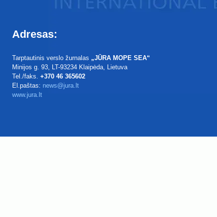
Adresas:
Tarptautinis verslo žurnalas
„JŪRA MOPE SEA“
Minijos g. 93
, LT-93234
Klaipėda, Lietuva
Tel./faks.
+370 46 365602
El.paštas:
news@jura.lt
www.jura.lt