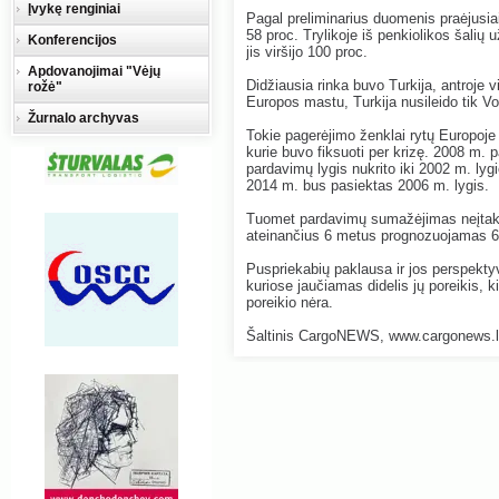
Įvykę renginiai
Pagal preliminarius duomenis praėjusi
58 proc. Trylikoje iš penkiolikos šalių 
Konferencijos
jis viršijo 100 proc.
Apdovanojimai "Vėjų
Didžiausia rinka buvo Turkija, antroje vi
rožė"
Europos mastu, Turkija nusileido tik Vok
Žurnalo archyvas
Tokie pagerėjimo ženklai rytų Europoje
kurie buvo fiksuoti per krizę. 2008 m. 
pardavimų lygis nukrito iki 2002 m. lyg
2014 m. bus pasiektas 2006 m. lygis.
Tuomet pardavimų sumažėjimas neįtakoj
ateinančius 6 metus prognozuojamas 6,
Puspriekabių paklausa ir jos perspektyv
kuriose jaučiamas didelis jų poreikis, ki
poreikio nėra.
Šaltinis CargoNEWS, www.cargonews.l