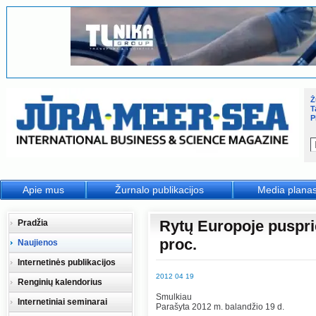
Ž
T
P
Apie mus
Žurnalo publikacijos
Media plana
Rytų Europoje puspri
Pradžia
proc.
Naujienos
Internetinės publikacijos
2012 04 19
Renginių kalendorius
Smulkiau
Internetiniai seminarai
Parašyta 2012 m. balandžio 19 d.