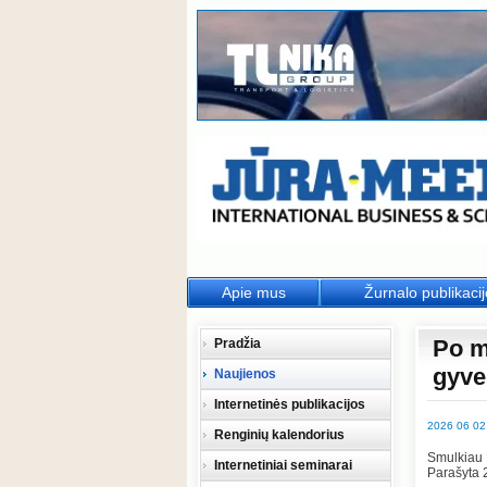
Apie mus
Žurnalo publikaci
Po m
Pradžia
gyve
Naujienos
Internetinės publikacijos
2026 06 02
Renginių kalendorius
Smulkiau
Internetiniai seminarai
Parašyta 2