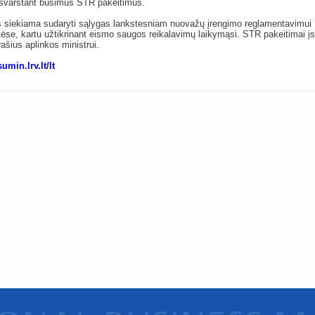
 svarstant būsimus STR pakeitimus.
s siekiama sudaryti sąlygas lankstesniam nuovažų įrengimo reglamentavimui
ėse, kartu užtikrinant eismo saugos reikalavimų laikymąsi. STR pakeitimai įsi
rašius aplinkos ministrui.
sumin.lrv.lt/lt