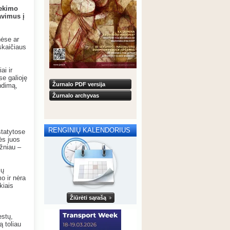
iekimo
avimus į
nėse ar
skaičiaus
ai ir
e galioję
Žurnalo PDF versija
endimą,
Žurnalo archyvas
RENGINIŲ KALENDORIUS
statytose
ės juos
ažniau –
ių
o ir nėra
kiais
Žiūrėti sąrašą
estų,
ą toliau