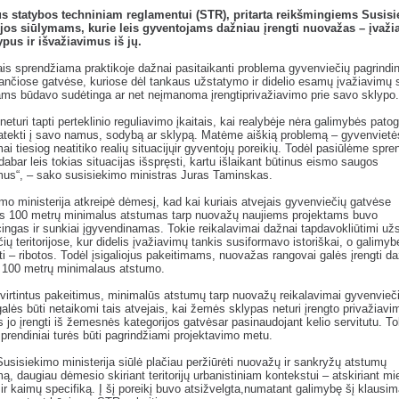
us statybos techniniam reglamentui (STR), pritarta reikšmingiems Susis
ijos siūlymams, kurie leis gyventojams dažniau įrengti nuovažas – įvaži
ypus ir išvažiavimus iš jų.
is sprendžiama praktikoje dažnai pasitaikanti problema gyvenviečių pagrindi
ančiose gatvėse, kuriose dėl tankaus užstatymo ir didelio esamų įvažiavimų 
ms būdavo sudėtinga ar net neįmanoma įrengtiprivažiavimo prie savo sklypo.
eturi tapti perteklinio reguliavimo įkaitais, kai realybėje nėra galimybės patogi
atekti į savo namus, sodybą ar sklypą. Matėme aiškią problemą – gyvenvietės
mai tiesiog neatitiko realių situacijųir gyventojų poreikių. Todėl pasiūlėme spr
 dabar leis tokias situacijas išspręsti, kartu išlaikant būtinus eismo saugos
mus“, – sako susisiekimo ministras Juras Taminskas.
mo ministerija atkreipė dėmesį, kad kai kuriais atvejais gyvenviečių gatvėse
as 100 metrų minimalus atstumas tarp nuovažų naujiems projektams buvo
ingas ir sunkiai įgyvendinamas. Tokie reikalavimai dažnai tapdavokliūtimi už
ių teritorijose, kur didelis įvažiavimų tankis susiformavo istoriškai, o galimyb
ti – ribotos. Todėl įsigaliojus pakeitimams, nuovažas rangovai galės įrengti d
t 100 metrų minimalaus atstumo.
virtintus pakeitimus, minimalūs atstumų tarp nuovažų reikalavimai gyvenvieč
alės būti netaikomi tais atvejais, kai žemės sklypas neturi įrengto privažiavim
 jo įrengti iš žemesnės kategorijos gatvėsar pasinaudojant kelio servitutu. To
sprendiniai turės būti pagrindžiami projektavimo metu.
Susisiekimo ministerija siūlė plačiau peržiūrėti nuovažų ir sankryžų atstumų
mą, daugiau dėmesio skiriant teritorijų urbanistiniam kontekstui – atskiriant mi
 ir kaimų specifiką. Į šį poreikį buvo atsižvelgta,numatant galimybę šį klausim