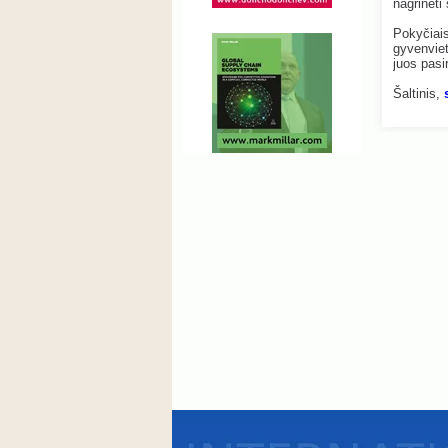
nagrinėti
Pokyčiai
gyvenviet
juos pasi
Šaltinis,