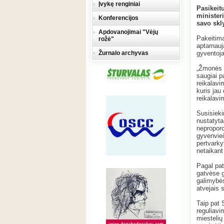
Įvykę renginiai
Pasikeit
minister
Konferencijos
savo skl
Apdovanojimai "Vėjų
Pakeitima
rožė"
aptarnauj
Žurnalo archyvas
gyventoja
„Žmonės n
saugiai p
reikalavi
kuris jau
reikalavi
Susisieki
nustatyt
neproporc
gyvenvieč
pertvarky
netaikan
Pagal pat
gatvėse g
galimybės
atvejais 
Taip pat 
reguliavi
miestelių