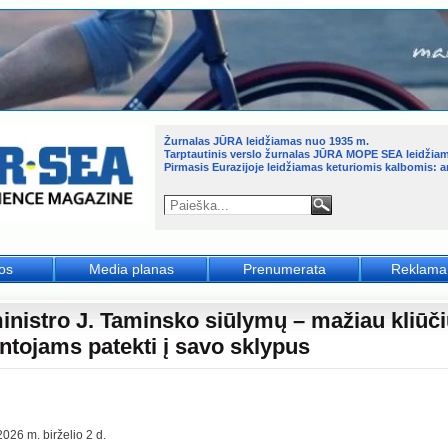
Žurnalas JŪRA leidžiamas nuo 1935 m.
Tarptautinis verslo žurnalas JŪRA MOPE SEA leidžia
Pirmasis Eurazijoje leidžiamas keturiomis kalbomis: an
jos
Media planas
Prenumerata
Reklama
inistro J. Taminsko siūlymų – mažiau kliūč
ntojams patekti į savo sklypus
026 m. birželio 2 d.