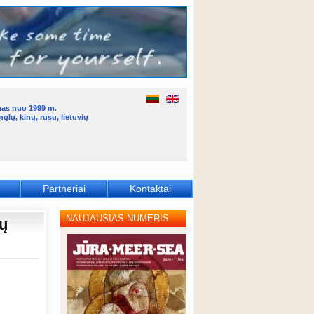
mas nuo 1999 m.
glų, kinų, rusų, lietuvių
Partneriai
Kontaktai
NAUJAUSIAS NUMERIS
ių