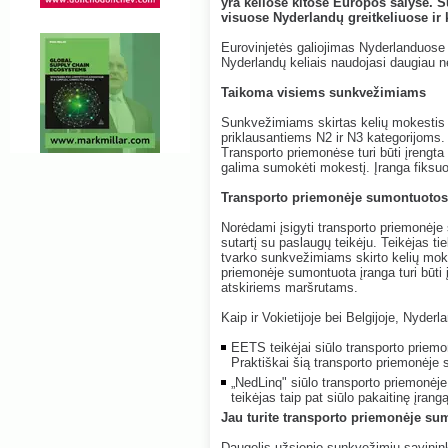
yra keliose kitose Europos šalyse. 
visuose Nyderlandų greitkeliuose ir 
Eurovinjetės galiojimas Nyderlanduose
Nyderlandų keliais naudojasi daugiau n
Taikoma visiems sunkvežimiams
Sunkvežimiams skirtas kelių mokestis
priklausantiems N2 ir N3 kategorijoms. 
Transporto priemonėse turi būti įrengt
galima sumokėti mokestį. Įranga fiksu
Transporto priemonėje sumontuotos 
Norėdami įsigyti transporto priemonėje
sutartį su paslaugų teikėju. Teikėjas t
tvarko sunkvežimiams skirto kelių mok
priemonėje sumontuota įranga turi būti į
atskiriems maršrutams.
Kaip ir Vokietijoje bei Belgijoje, Nyderl
EETS teikėjai siūlo transporto priemo
Praktiškai šią transporto priemonėje s
„NedLinq" siūlo transporto priemonėje
teikėjas taip pat siūlo pakaitinę įran
Jau turite transporto priemonėje su
Daugelis užsienio sunkvežimių savinink