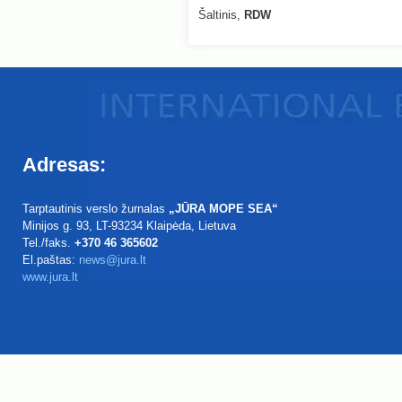
Šaltinis,
RDW
Adresas:
Tarptautinis verslo žurnalas
„JŪRA MOPE SEA“
Minijos g. 93
, LT-93234
Klaipėda, Lietuva
Tel./faks.
+370 46 365602
El.paštas:
news@jura.lt
www.jura.lt