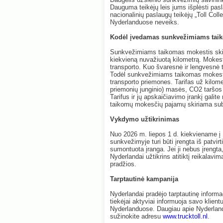
Dauguma teikėjų leis jums išplėsti pasla
nacionalinių paslaugų teikėjų „Toll Coll
Nyderlanduose neveiks.
Kodėl įvedamas sunkvežimiams taik
Sunkvežimiams taikomas mokestis skir
kiekvieną nuvažiuotą kilometrą. Mokesti
transporto. Kuo švaresnė ir lengvesnė
Todėl sunkvežimiams taikomas mokestis 
transporto priemones. Tarifas už kilome
priemonių junginio) masės, CO2 taršos k
Tarifus ir jų apskaičiavimo įrankį galite
taikomų mokesčių pajamų skiriama subs
Vykdymo užtikrinimas
Nuo 2026 m. liepos 1 d. kiekviename į
sunkvežimyje turi būti įrengta iš patvirt
sumontuota įranga. Jei ji nebus įrengta
Nyderlandai užtikrins atitiktį reikal
pradžios.
Tarptautinė kampanija
Nyderlandai pradėjo tarptautinę informac
tiekėjai aktyviai informuoja savo kli
Nyderlanduose. Daugiau apie Nyderlan
sužinokite adresu
www.trucktoll.nl
.