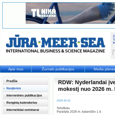
Ž
T
P
Apie mus
Žurnalo publikacijos
Media plana
RDW: Nyderlandai įve
Pradžia
mokestį nuo 2026 m. l
Naujienos
Internetinės publikacijos
2026 04 01
Renginių kalendorius
Smulkiau
Internetiniai seminarai
Parašyta 2026 m. balandžio 1 d.