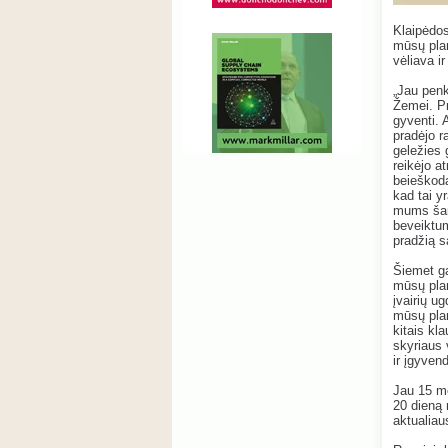
Klaipėdos
mūsų plan
vėliava i
„Jau penk
Žemei. Pr
gyventi. 
pradėjo r
geležies 
reikėjo a
beieškoda
kad tai y
mums šans
beveiktum
pradžią s
Šiemet ga
mūsų plan
įvairių u
mūsų plan
kitais kl
skyriaus 
ir įgyven
Jau 15 me
20 dieną 
aktualia