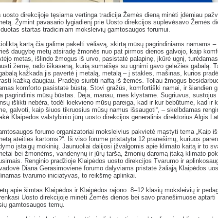
 uosto direkcijoje tęsiama vertinga tradicija Žemės dieną minėti įdėmiau pažve
etą. Žymint pavasario lygiadienį prie Uosto direkcijos suplevėsavo Žemės d
r duotas startas tradiciniam moksleivių gamtosaugos forumui.
ioliktą kartą čia galime pakelti vėliavą, skirtą mūsų pagrindiniams namams 
ieš daugybę metų atsiradę žmonės nuo pat pirmos dienos galvojo, kaip komfo
Atėjo metas, išlindo žmogus iš urvo, pasistatė palapinę, įkūrė ugnį, turėdamas
austi žemę, rado iškaseną, kurią sumaišęs su ugnimi gavo geležies gabalą. T
gabalą kažkada jis pavertė į metalą, metalą – į stakles, mašinas, kurios pradė
trasti kažką daugiau. Pradėjo siurbti naftą iš žemės. Toliau žmogus besidarb
mas komforto pasistatė būstą. Stovi gražūs, komfortiški namai, ir šiandien 
ra pagrindinis mūsų būstas. Deja, manau, mes klystame. Sugriuvus, sustoju
ų išlikti nebėra, todėl kiekvieno mūsų pareiga, kad ir kur bebūtume, kad ir 
e, galvoti, kaip šiuos tikruosius mūsų namus išsaugoti“, – skelbdamas rengi
akė Klaipėdos valstybinio jūrų uosto direkcijos generalinis direktorius Algis L
mtosaugos forumo organizatoriai moksleivius pakvietė mąstyti tema „Kaip iš
etą ateities kartoms?“. Iš viso forume pristatyta 12 pranešimų, kuriuos pare
gdymo įstaigų mokinių. Jaunuoliai dalijosi įžvalgomis apie klimato kaitą ir to s
etai bei žmonėms, vandenynų ir jūrų taršą, žmonių daromą įtaką klimato pok
ausimais. Renginio pradžioje Klaipėdos uosto direkcijos Tvarumo ir aplinkosau
vadovė Diana Gerasimovienė forumo dalyviams pristatė žaliąją Klaipėdos uos
dinamas tvarumo iniciatyvas, to reikšmę aplinkai.
tų apie šimtas Klaipėdos ir Klaipėdos rajono 8–12 klasių moksleivių ir ped
renkasi Uosto direkcijoje minėti Žemės dienos bei savo pranešimuose aptarti
usių gamtosaugos temų.