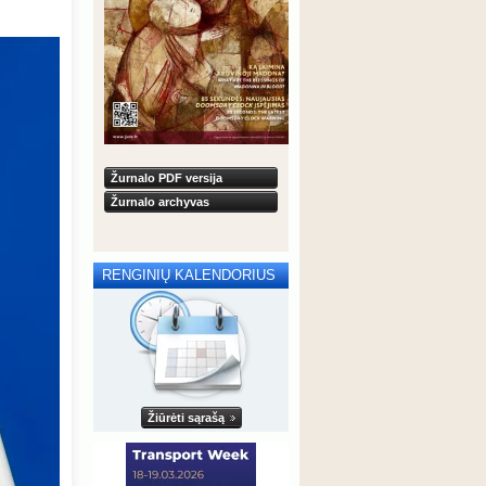
Žurnalo PDF versija
Žurnalo archyvas
RENGINIŲ KALENDORIUS
Žiūrėti sąrašą