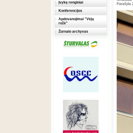
Įvykę renginiai
Parašyta 
Konferencijos
Apdovanojimai "Vėjų
rožė"
Žurnalo archyvas