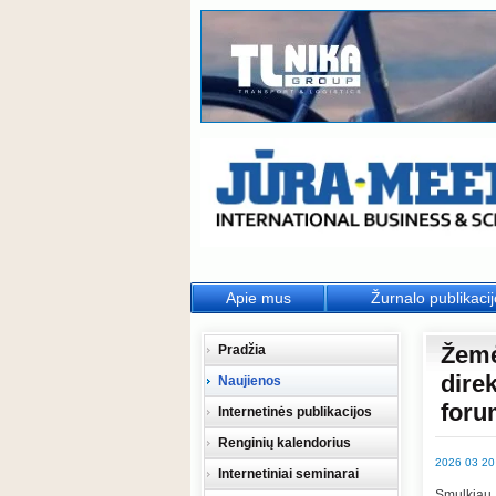
Apie mus
Žurnalo publikaci
Žemė
Pradžia
dire
Naujienos
foru
Internetinės publikacijos
Renginių kalendorius
2026 03 20
Internetiniai seminarai
Smulkiau