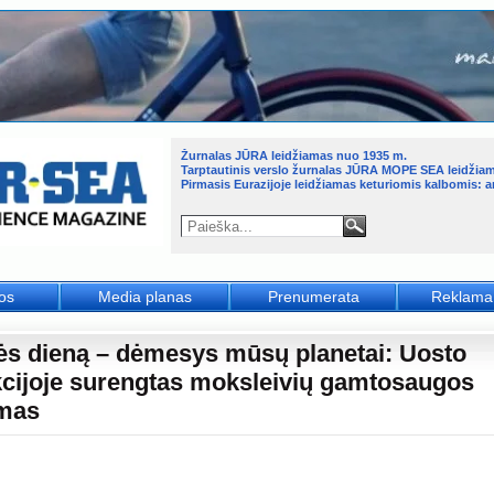
Žurnalas JŪRA leidžiamas nuo 1935 m.
Tarptautinis verslo žurnalas JŪRA MOPE SEA leidžia
Pirmasis Eurazijoje leidžiamas keturiomis kalbomis: an
jos
Media planas
Prenumerata
Reklama
s dieną – dėmesys mūsų planetai: Uosto
kcijoje surengtas moksleivių gamtosaugos
mas