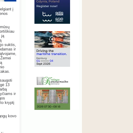
lgiant į
ienos
– mūsų
rtiškiau
 ją
ą
jo suktis,
uodamas ir
galvojame,
s Žemei
ką
nio
atakas.
saugoti
ngė 13
varbą
yčiams ir
gos
to kryptį
agogų kovo