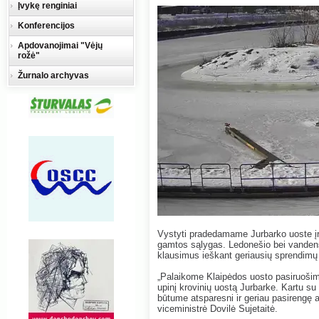
Įvykę renginiai
Konferencijos
Apdovanojimai "Vėjų
rožė"
Žurnalo archyvas
Vystyti pradedamame Jurbarko uoste įren
gamtos sąlygas. Ledonešio bei vandens
klausimus ieškant geriausių sprendimų 
„Palaikome Klaipėdos uosto pasiruoši
upinį krovinių uostą Jurbarke. Kartu s
būtume atsparesni ir geriau pasirengę a
viceministrė Dovilė Sujetaitė.