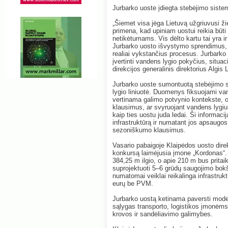
Jurbarko uoste įdiegta stebėjimo siste
„Šiemet visa jėga Lietuvą užgriuvusi ž
primena, kad upiniam uostui reikia būt
netikėtumams. Vis dėlto kartu tai yra 
Jurbarko uosto išvystymo sprendimus, juo
realiai vykstančius procesus. Jurbarko
įvertinti vandens lygio pokyčius, situac
direkcijos generalinis direktorius Algis 
Jurbarko uoste sumontuotą stebėjimo 
lygio liniuotė. Duomenys fiksuojami va
vertinama galimo potvynio kontekste, o i
klausimus, ar svyruojant vandens lygiui 
kaip ties uostu juda ledai. Ši informacij
infrastruktūrą ir numatant jos apsaugos
sezoniškumo klausimus.
Vasario pabaigoje Klaipėdos uosto dire
konkursą laimėjusia įmone „Kordonas“.
384,25 m ilgio, o apie 210 m bus pritai
suprojektuoti 5–6 grūdų saugojimo bokšta
numatomai veiklai reikalinga infrastruk
eurų be PVM.
Jurbarko uostą ketinama paversti modern
sąlygas transporto, logistikos įmonėms
krovos ir sandėliavimo galimybes.