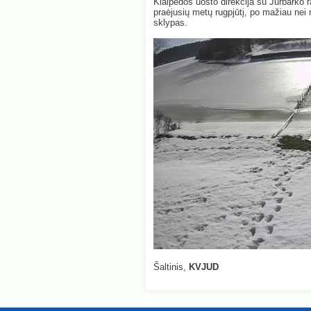
Klaipėdos uosto direkcija su Jurbarko 
praėjusių metų rugpjūtį, po mažiau nei
sklypas.
Šaltinis,
KVJUD