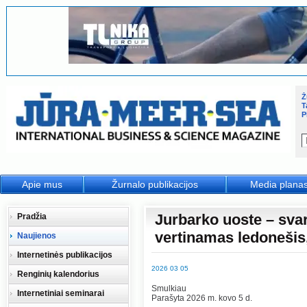
Ž
T
P
Apie mus
Žurnalo publikacijos
Media plana
Jurbarko uoste – svar
Pradžia
vertinamas ledonešis
Naujienos
Internetinės publikacijos
2026 03 05
Renginių kalendorius
Smulkiau
Internetiniai seminarai
Parašyta 2026 m. kovo 5 d.