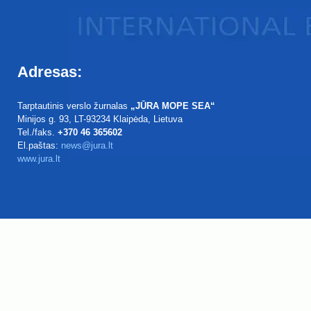
Adresas:
Tarptautinis verslo žurnalas
„JŪRA MOPE SEA“
Minijos g. 93
, LT-93234
Klaipėda, Lietuva
Tel./faks.
+370 46 365602
El.paštas:
news@jura.lt
www.jura.lt