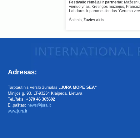
Festivalio rėmėjai ir partneriai
: Mažesnių
vienuolynas, Kretingos muziejus, Prancūzų
Labdaros ir paramos fondas "Gerumo vers
Šaltinis,
Žuvies akis
Adresas:
Tarptautinis verslo žurnalas
„JŪRA MOPE SEA“
Minijos g. 93
, LT-93234
Klaipėda, Lietuva
Tel./faks.
+370 46 365602
El.paštas:
news@jura.lt
www.jura.lt