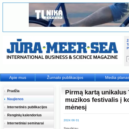
Ž
T
P
Apie mus
Žurnalo publikacijos
Media plana
Pirmą kartą unikalus 
Pradžia
muzikos festivalis į k
Naujienos
mėnesį
Internetinės publikacijos
Renginių kalendorius
2024 06 01
Internetiniai seminarai
Smulkiau