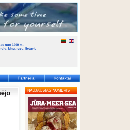
mas nuo 1999 m.
glų, kinų, rusų, lietuvių
Partneriai
Kontaktai
NAUJAUSIAS NUMERIS
mėjo