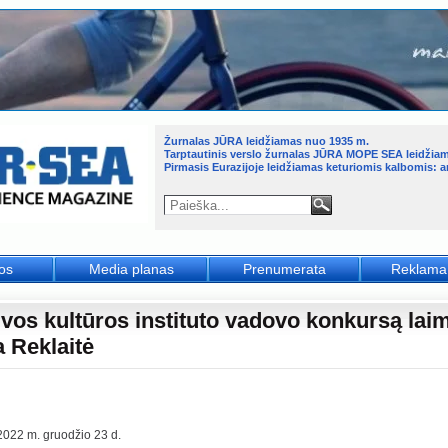
Žurnalas JŪRA leidžiamas nuo 1935 m.
Tarptautinis verslo žurnalas JŪRA MOPE SEA leidžia
Pirmasis Eurazijoje leidžiamas keturiomis kalbomis: an
jos
Media planas
Prenumerata
Reklama
uvos kultūros instituto vadovo konkursą lai
a Reklaitė
2022 m. gruodžio 23 d.