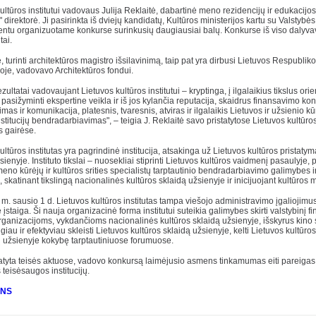
ultūros institutui vadovaus Julija Reklaitė, dabartinė meno rezidencijų ir edukacijos
 direktorė. Ji pasirinkta iš dviejų kandidatų, Kultūros ministerijos kartu su Valstybė
ntu organizuotame konkurse surinkusių daugiausiai balų. Konkurse iš viso dalyva
tai.
ė, turinti architektūros magistro išsilavinimą, taip pat yra dirbusi Lietuvos Respublik
ijoje, vadovavo Architektūros fondui.
ezultatai vadovaujant Lietuvos kultūros institutui – kryptinga, į ilgalaikius tikslus ori
a, pasižyminti ekspertine veikla ir iš jos kylančia reputacija, skaidrus finansavimo ko
mas ir komunikacija, platesnis, tvaresnis, atviras ir ilgalaikis Lietuvos ir užsienio kū
nstitucijų bendradarbiavimas", – teigia J. Reklaitė savo pristatytose Lietuvos kultūros
 gairėse.
ultūros institutas yra pagrindinė institucija, atsakinga už Lietuvos kultūros pristatymą
sienyje. Instituto tikslai – nuosekliai stiprinti Lietuvos kultūros vaidmenį pasaulyje, 
eno kūrėjų ir kultūros srities specialistų tarptautinio bendradarbiavimo galimybes ir
ą, skatinant tikslingą nacionalinės kultūros sklaidą užsienyje ir inicijuojant kultūros 
. sausio 1 d. Lietuvos kultūros institutas tampa viešojo administravimo įgaliojimus
 įstaiga. Ši nauja organizacinė forma institutui suteikia galimybes skirti valstybinį 
rganizacijoms, vykdančioms nacionalinės kultūros sklaidą užsienyje, išskyrus kino sr
ngiau ir efektyviau skleisti Lietuvos kultūros sklaidą užsienyje, kelti Lietuvos kultūros
ų užsienyje kokybę tarptautiniuose forumuose.
tyta teisės aktuose, vadovo konkursą laimėjusio asmens tinkamumas eiti pareigas
 teisėsaugos institucijų.
NS