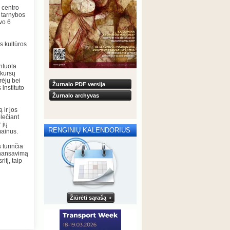
 centro
s tarnybos
vo 6
os kultūros
entuota
nkursų
rėjų bei
Žurnalo PDF versija
 instituto
Žurnalo archyvas
 ir jos
plečiant
 jų
RENGINIŲ KALENDORIUS
mainus.
 turinčia
finansavimą
itį, taip
Žiūrėti sąrašą