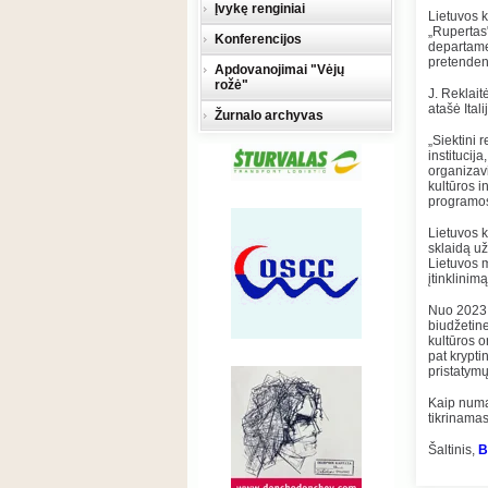
Įvykę renginiai
Lietuvos k
„Rupertas"
Konferencijos
departame
pretenden
Apdovanojimai "Vėjų
rožė"
J. Reklait
atašė Ital
Žurnalo archyvas
„Siektini r
institucij
organizavi
kultūros i
programos
Lietuvos k
sklaidą už
Lietuvos m
įtinklinim
Nuo 2023 m
biudžetine
kultūros o
pat krypti
pristatym
Kaip numa
tikrinamas
Šaltinis,
B