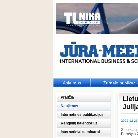
Apie mus
Žurnalo publikaci
Liet
Pradžia
Julij
Naujienos
Internetinės publikacijos
2022 12 23
Renginių kalendorius
Smulkiau
Internetiniai seminarai
Parašyta 