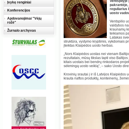
Ventspilyje 
Įvykę renginiai
pakrantėje, 
reguliarius 
Konferencijos
uosto vadov
Apdovanojimai "Vėjų
Ventspilio u
rožė"
valdybos na
kraunamų kro
Žurnalo archyvas
teikiamos pa
Latakas sveč
struktūra, vystymo kryptimis, vykdomais pr
įteiktas Klaipėdos uosto herbas.
„Nors Klaipėdos uostas nei vienam Baltijo
rezultatais, mūsų tikslas tapti viso Baltijos
kitais uostais bei bendrų rinkodaros projek
sėkmingą uosto veiklą“, – sako Uosto dire
Krovinių srautai į ir iš Latvijos Klaipėdo
krauta naftos produktų, konteinerių, žemės