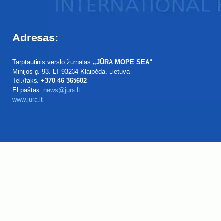
Adresas:
Tarptautinis verslo žurnalas
„JŪRA MOPE SEA“
Minijos g. 93
, LT-93234
Klaipėda, Lietuva
Tel./faks.
+370 46 365602
El.paštas:
news@jura.lt
www.jura.lt