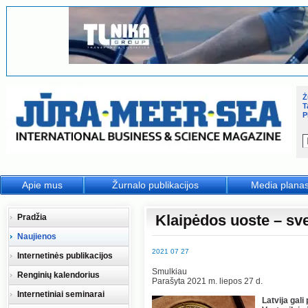
Ž
T
P
Apie mus
Žurnalo publikacijos
Media plana
Klaipėdos uoste – sve
Pradžia
Naujienos
2021 07 27
Internetinės publikacijos
Smulkiau
Renginių kalendorius
Parašyta 2021 m. liepos 27 d.
Internetiniai seminarai
Latvija gali