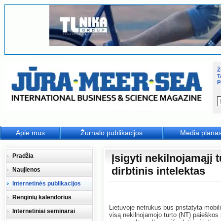
Ž
T
P
Apie mus
Žurnalo publikacijos
Media plana
Įsigyti nekilnojamąjį
Pradžia
dirbtinis intelektas
Naujienos
Internetinės publikacijos
Renginių kalendorius
Lietuvoje netrukus bus pristatyta mobili
Internetiniai seminarai
visą nekilnojamojo turto (NT) paieškos ir