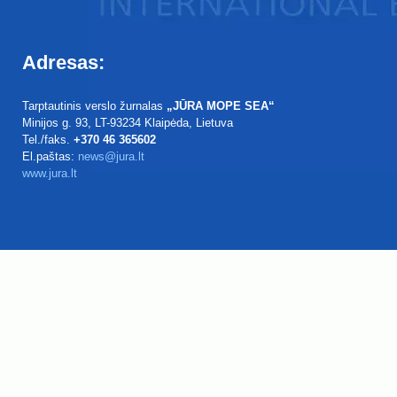
Adresas:
Tarptautinis verslo žurnalas
„JŪRA MOPE SEA“
Minijos g. 93
, LT-93234
Klaipėda, Lietuva
Tel./faks.
+370 46 365602
El.paštas:
news@jura.lt
www.jura.lt