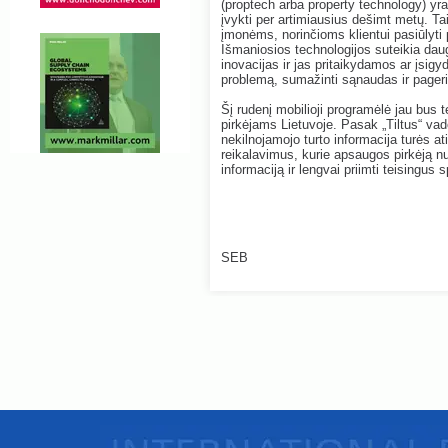
(proptech arba property technology) yra p
įvykti per artimiausius dešimt metų. Tai
įmonėms, norinčioms klientui pasiūlyti 
Išmaniosios technologijos suteikia dau
inovacijas ir jas pritaikydamos ar įsig
problemą, sumažinti sąnaudas ir pagerint
Šį rudenį mobilioji programėlė jau bus 
pirkėjams Lietuvoje. Pasak „Tiltus“ va
nekilnojamojo turto informacija turės a
reikalavimus, kurie apsaugos pirkėją nu
informaciją ir lengvai priimti teisingus
SEB