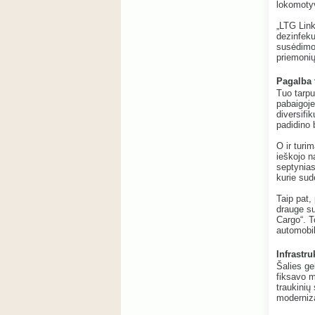
lokomotyv
„LTG Link
dezinfeku
susėdimo
priemonių
Pagalba 
Tuo tarpu
pabaigoje
diversifik
padidino 
O ir turi
ieškojo n
septynias
kurie sud
Taip pat,
drauge su
Cargo“. T
automobil
Infrastru
Šalies ge
fiksavo m
traukinių
moderniza