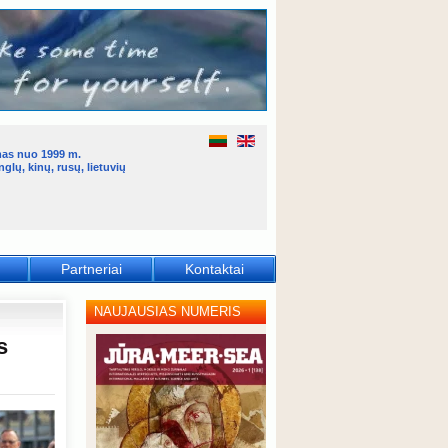
mas nuo 1999 m.
glų, kinų, rusų, lietuvių
Partneriai
Kontaktai
NAUJAUSIAS NUMERIS
s