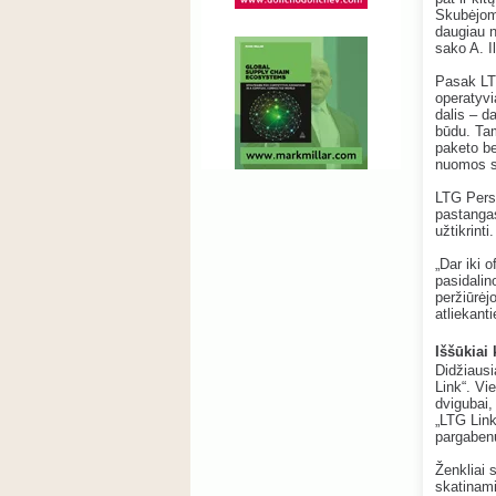
Skubėjome
daugiau ne
sako A. I
Pasak LTG
operatyvi
dalis – d
būdu. Tam
paketo be
nuomos su
LTG Perso
pastangas
užtikrinti.
„Dar iki 
pasidalin
peržiūrėj
atliekan
Iššūkiai
Didžiausi
Link“. Vi
dvigubai,
„LTG Link
pargabenu
Ženkliai 
skatinami