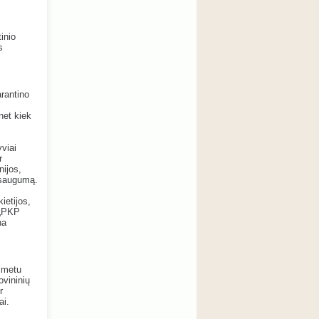
inio
s
rantino
 net kiek
yviai
r
nijos,
ų saugumą.
ietijos,
 „PKP
na
o metu
ovininių
r
ai.