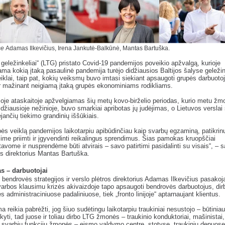
se
Adamas Ilkevičius, Irena Jankutė-Balkūnė, Mantas Bartuška.
 geležinkeliai“ (LTG) pristato Covid-19 pandemijos poveikio apžvalgą, kurioje
ama kokią įtaką pasaulinė pandemija turėjo didžiausios Baltijos šalyse geležin
iklai, taip pat, kokių veiksmų buvo imtasi siekiant apsaugoti grupės darbuoto
ir mažinant neigiamą įtaką grupės ekonominiams rodikliams.
oje ataskaitoje apžvelgiamas šių metų kovo-birželio periodas, kurio metu ž
džiausioje nežinioje, buvo smarkiai apribotas jų judėjimas, o Lietuvos verslai
ėjančių tiekimo grandinių iššūkiais.
ės veiklą pandemijos laikotarpiu apibūdinčiau kaip svarbų egzaminą, patikrin
alime priimti ir įgyvendinti reikalingus sprendimus. Šias pamokas kruopščiai
vome ir nusprendėme būti atvirais – savo patirtimi pasidalinti su visais“, –
is direktorius Mantas Bartuška.
as – darbuotojai
 bendrovės strategijos ir verslo plėtros direktorius Adamas Ilkevičius pasakoj
arbos klausimu krizės akivaizdoje tapo apsaugoti bendrovės darbuotojus, dir
s administraciniuose padaliniuose, tiek „fronto linijoje“ aptarnaujant klientus.
a reikia pabrėžti, jog šiuo sudėtingu laikotarpiu traukiniai nesustojo – būtiniau
ikyti, tad juose ir toliau dirbo LTG žmonės – traukinio konduktoriai, mašinistai,
tų svarbių funkcijų žmonės – eismo valdymo centre, stotyse, traukinių depuose i