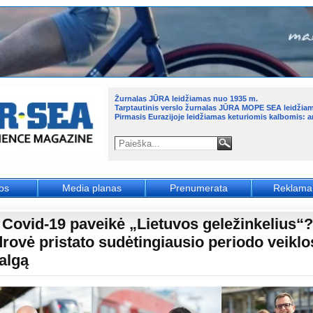
Žurnalas JŪRA leidžiamas nuo 1935 m.
Tarptautinis verslo žurnalas JŪRA MOPE SEA leidžia
Pirmasis Eurazijoje leidžiamas keturiomis kalbomis: an
jos
Media planas
Prenumerata
Reklama
 Covid-19 paveikė „Lietuvos geležinkelius“?
rovė pristato sudėtingiausio periodo veiklo
algą