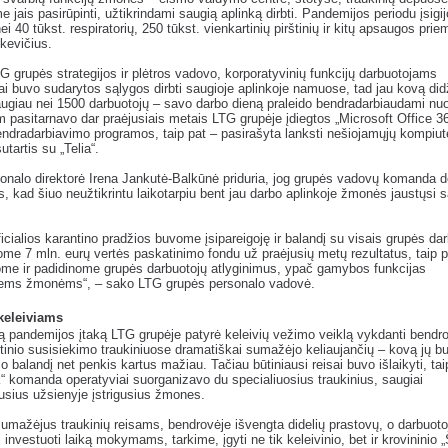
 jais pasirūpinti, užtikrindami saugią aplinką dirbti. Pandemijos periodu įsig
i 40 tūkst. respiratorių, 250 tūkst. vienkartinių pirštinių ir kitų apsaugos prie
lkevičius.
 grupės strategijos ir plėtros vadovo, korporatyvinių funkcijų darbuotojams
ai buvo sudarytos sąlygos dirbti saugioje aplinkoje namuose, tad jau kovą didž
augiau nei 1500 darbuotojų – savo darbo dieną praleido bendradarbiaudami nuo
 pasitarnavo dar praėjusiais metais LTG grupėje įdiegtos „Microsoft Office 3
ndradarbiavimo programos, taip pat – pasirašyta lanksti nešiojamųjų kompiut
tartis su „Telia“.
nalo direktorė Irena Jankutė-Balkūnė priduria, jog grupės vadovų komanda d
, kad šiuo neužtikrintu laikotarpiu bent jau darbo aplinkoje žmonės jaustųsi s
oficialios karantino pradžios buvome įsipareigoję ir balandį su visais grupės da
ome 7 mln. eurų vertės paskatinimo fondu už praėjusių metų rezultatus, taip p
ome ir padidinome grupės darbuotojų atlyginimus, ypač gamybos funkcijas
tiems žmonėms“, – sako LTG grupės personalo vadovė.
 keleiviams
ą pandemijos įtaką LTG grupėje patyrė keleivių vežimo veiklą vykdanti bendr
etinio susisiekimo traukiniuose dramatiškai sumažėjo keliaujančių – kovą jų b
 o balandį net penkis kartus mažiau. Tačiau būtiniausi reisai buvo išlaikyti, tai
“ komanda operatyviai suorganizavo du specialiuosius traukinius, saugiai
sius užsienyje įstrigusius žmones.
sumažėjus traukinių reisams, bendrovėje išvengta didelių prastovų, o darbuoto
 investuoti laiką mokymams, tarkime, įgyti ne tik keleivinio, bet ir krovininio