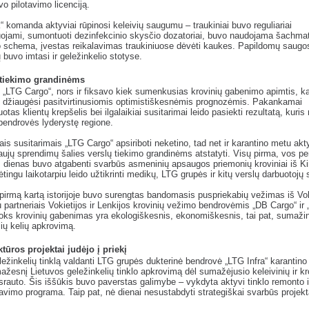
o pilotavimo licenciją.
“ komanda aktyviai rūpinosi keleivių saugumu – traukiniai buvo reguliariai
ojami, sumontuoti dezinfekcinio skysčio dozatoriai, buvo naudojama šachmat
 schema, įvestas reikalavimas traukiniuose dėvėti kaukes. Papildomų saugo
 buvo imtasi ir geležinkelio stotyse.
tiekimo grandinėms
 „LTG Cargo“, nors ir fiksavo kiek sumenkusias krovinių gabenimo apimtis, ka
 džiaugėsi pasitvirtinusiomis optimistiškesnėmis prognozėmis. Pakankamai
uotas klientų krepšelis bei ilgalaikiai susitarimai leido pasiekti rezultatą, kuris
bendrovės lyderystę regione.
mais susitarimais „LTG Cargo“ apsiriboti neketino, tad net ir karantino metu akt
aujų sprendimų šalies verslų tiekimo grandinėms atstatyti. Visų pirma, vos pe
 dienas buvo atgabenti svarbūs asmeninių apsaugos priemonių kroviniai iš Ki
ėtingu laikotarpiu leido užtikrinti medikų, LTG grupės ir kitų verslų darbuotoj
 pirmą kartą istorijoje buvo surengtas bandomasis puspriekabių vežimas iš Vok
 partneriais Vokietijos ir Lenkijos krovinių vežimo bendrovėmis „DB Cargo“ ir
oks krovinių gabenimas yra ekologiškesnis, ekonomiškesnis, tai pat, sumaži
ių kelių apkrovimą.
ktūros projektai judėjo į priekį
ležinkelių tinklą valdanti LTG grupės dukterinė bendrovė „LTG Infra“ karantin
ažesnį Lietuvos geležinkelių tinklo apkrovimą dėl sumažėjusio keleivinių ir kr
 srauto. Šis iššūkis buvo paverstas galimybe – vykdyta aktyvi tinklo remonto i
vimo programa. Taip pat, nė dienai nesustabdyti strategiškai svarbūs projekt