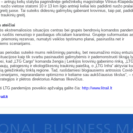
 – antrųjų kelių statyba pagrindinėje geležinkelių magistralėje Vilnius-Klaipėda
ruožo vietose statomi 10 ir 13 km ilgio antrieji keliai leis padidinti ruožo pral
 greitį juose. Tai suteiks didesnių galimybių gabenant krovinius, taip pat, padid
 traukinių greitį.
ateičiai
ės ekstremaliosios situacijos centras bei grupės bendrovių komandos pandem
 ruoštis nenustojo ir pasibaigus oficialiam karantinui. Grupėje suformuotas 
priemonių rezervas, numatyti veiklos tęstinumo planai, pasiruošta net ir
siems scenarijams.
gas periodas suteikė mums reikšmingų pamokų, bet nesumažino mūsų entuz
ituacijose kaip tik svarbu pasinaudoti galimybėmis ir pademonstruoti tikrąją l
si, kad „LTG Cargo“ komanda žengia į Lenkijos krovinių gabenimo rinką, „LTG
aujų, patogesnių ir ekologiškesnių traukinių paiešką, o „LTG Infra“ aktyviai ku
ią geležinkelių tinklą regione. Tad, ruošdamiesi blogiausiems antrosios Covid
enarijams, neprarandame optimizmo ir keliame sau aukščiausius tikslus“, –
rategijos ir plėtros direktorius Adamas Ilkevičius.
ti LTG pandemijos poveikio apžvalgą galite čia:
http://www.litrail.lt
rail.lt