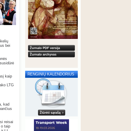
kelių
jus bei
Žurnalo PDF versija
Žurnalo archyvas
monės
 susidūrė
RENGINIŲ KALENDORIUS
usį kaip
 sako LTG
a, kad
bančius
Žiūrėti sąrašą
si reisai
 o taip
r t.t.