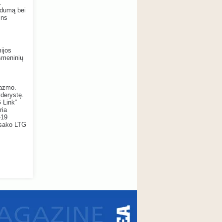
.
aidumą bei
ins
ijos
asmeninių
iazmo.
yderystę.
 Link“
ria
-19
 sako LTG