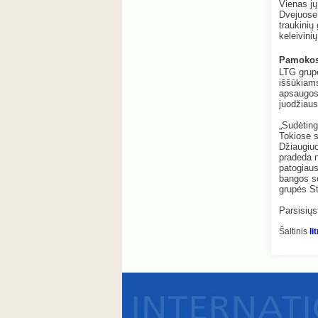
Vienas jų
Dvejuose 
traukinių
keleivinių
Pamokos 
LTG grup
iššūkiams
apsaugos 
juodžiau
„Sudėtin
Tokiose s
Džiaugiuo
pradeda n
patogiaus
bangos sc
grupės St
Parsisiųs
Šaltinis
lit