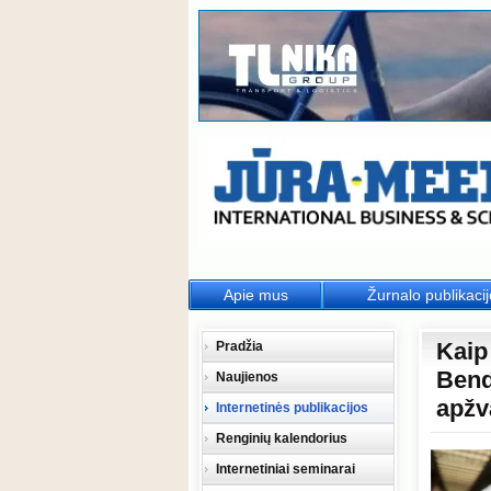
Apie mus
Žurnalo publikaci
Kaip
Pradžia
Bend
Naujienos
apžv
Internetinės publikacijos
Renginių kalendorius
Internetiniai seminarai