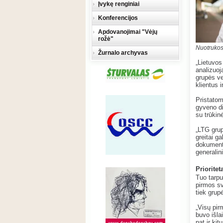
Įvykę renginiai
Konferencijos
Apdovanojimai "Vėjų
rožė"
Nuotruko
Žurnalo archyvas
„Lietuvos
analizuoj
grupės ve
klientus 
Pristatom
gyveno di
su trūkin
„LTG grup
greitai g
dokumenta
generalin
Prioritet
Tuo tarpu
pirmos sv
tiek grupė
„Visų pirm
buvo išla
pat ir ki