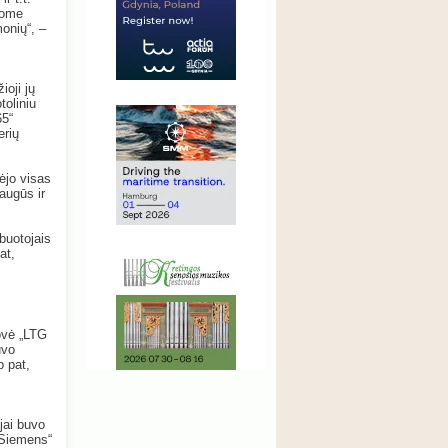
ijome
monių“, –
ioji jų
toliniu
65“
erių
ėjo visas
augūs ir
rbuotojais
at,
ovė „LTG
uvo
p pat,
jai buvo
 „Siemens“