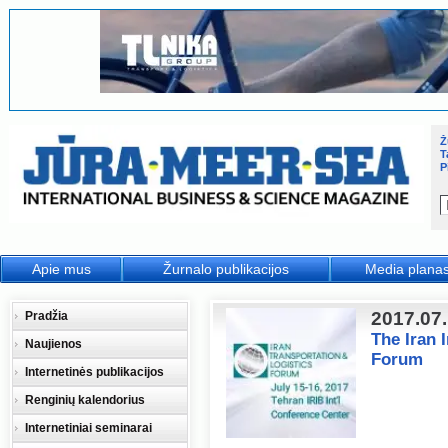
Ž
T
P
Apie mus
Žurnalo publikacijos
Media plana
2017.07
Pradžia
The Iran 
Naujienos
Forum
Internetinės publikacijos
Renginių kalendorius
Internetiniai seminarai