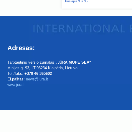
Puslapis 3 iš 35
Adresas:
Tarptautinis verslo žurnalas
„JŪRA MOPE SEA“
Minijos g. 93
, LT-93234
Klaipėda, Lietuva
Tel./faks.
+370 46 365602
El.paštas:
news@jura.lt
www.jura.lt