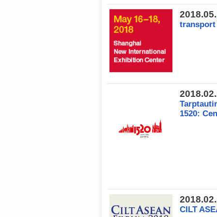
2018.05
transport
2018.02
Tarptauti
1520: Cen
2018.02
CILT AS