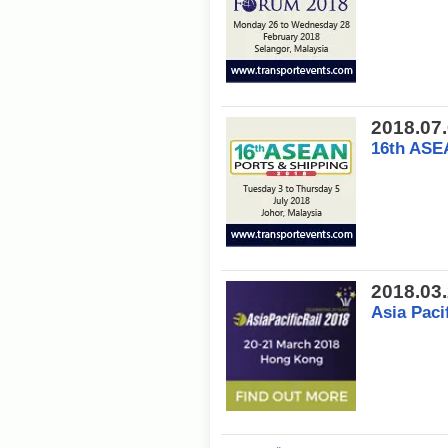
2018.07
16th ASE
2018.03
Asia Paci