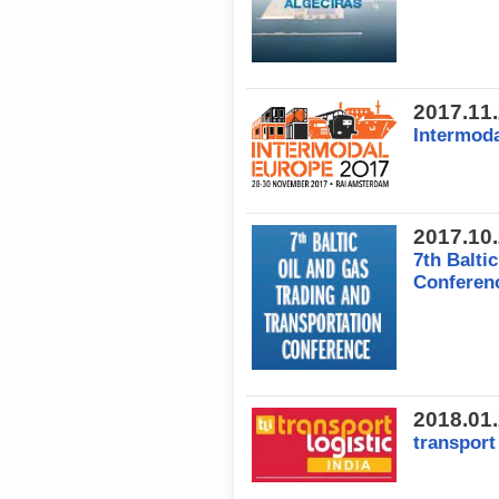
2017.11
Intermod
2017.10
7th Balti
Conferen
2018.01
transport